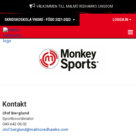
VÄLKOMMEN TILL MALMÖ REDHAWKS UNGDOM
SKRIDSKOSKOLA YNGRE - FÖDD 2021-2022
LOGGA IN
HEM
NYHETER
KALENDER
MATCHER
TRUPPEN
Kontakt
BILDGALLERI
Olof Berglund
Sportkoordiinator
DOKUMENT
040-642 06 02
olof.berglund@malmoredhawks.com
KONTAKT