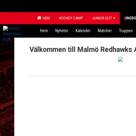
HEM
HOCKEY CAMP
JUNIOR ELIT
UNGD
Hem
Nyheter
Kalender
Matcher
Truppen
Välkommen till Malmö Redhawks A