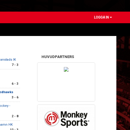
LOGGA IN
HUVUDPARTNERS
tianstads IK
7 - 3
6 - 3
Redhawks
3 - 6
ockey -
2 - 8
hamn HK
12 - 3