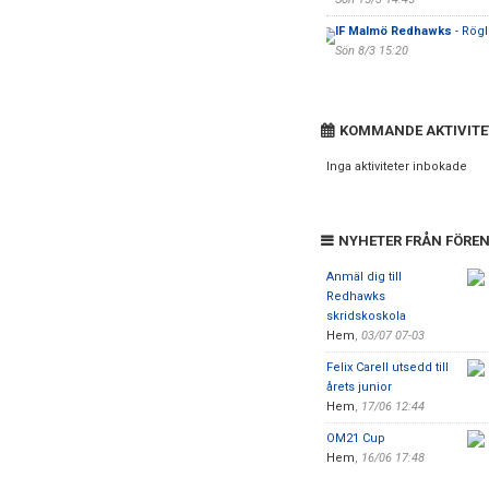
IF Malmö Redhawks
- Rög
Sön 8/3 15:20
KOMMANDE AKTIVITE
Inga aktiviteter inbokade
NYHETER FRÅN FÖRE
Anmäl dig till
Redhawks
skridskoskola
Hem
,
03/07 07-03
Felix Carell utsedd till
årets junior
Hem
,
17/06 12:44
OM21 Cup
Hem
,
16/06 17:48