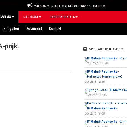
VÄLKOMMEN TILL MALMÖ REDHAWKS UNGDOM
OMSLAG
TJEJ/DAM
SKRIDSKOSKOLA
Bildgalleri
Dokument
Kontakt
-pojk.
SPELADE MATCHER
IF Malmö Redhawks
- Kris
Sön 29/3 14:50
IF Malmö Redhawks
-
Halmstad Hammers HC
Lör 28/3 12:50
Tyringe SoSS -
IF Malmö 
Tor 26/3 19:15
Kristianstads IK/Glimma H
IF Malmö Redhawks
Lör 21/3 10:00
IF Malmö Redhawks
- Lim
Sön 15/3 14:45