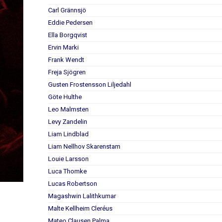
Carl Grännsjö
Eddie Pedersen
Ella Borgqvist
Ervin Marki
Frank Wendt
Freja Sjögren
Gusten Frostensson Liljedahl
Göte Hulthe
Leo Malmsten
Levy Zandelin
Liam Lindblad
Liam Nellhov Skarenstam
Louie Larsson
Luca Thomke
Lucas Robertson
Magashwin Lalithkumar
Malte Kellheim Cleréus
Mateo Clausen Palma