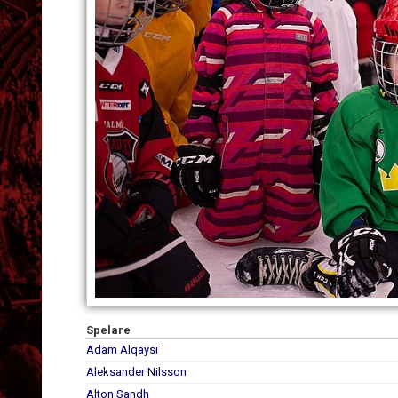
Spelare
Adam Alqaysi
Aleksander Nilsson
Alton Sandh