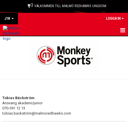
VÄLKOMMEN TILL MALMÖ REDHAWKS UNGDOM
J18
LOGGA IN
HEM
NYHETER
KALENDER
TRUPPEN
BILDGALLERI
Tobias Bäckström
Ansvarig akademi/junior
DOKUMENT
‭070-591 12 13‬
tobias.backström@malmoredhawks.com
KONTAKT
MATCHER