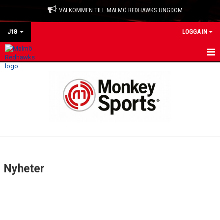
VÄLKOMMEN TILL MALMÖ REDHAWKS UNGDOM
J18
LOGGA IN
HEM
NYHETER
KALENDER
TRUPPEN
BILDGALLERI
Nyheter
DOKUMENT
KONTAKT
MATCHER