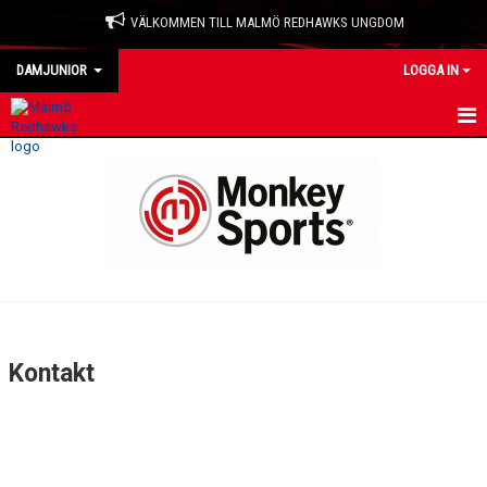
VÄLKOMMEN TILL MALMÖ REDHAWKS UNGDOM
DAMJUNIOR
LOGGA IN
HEM
NYHETER
KALENDER
MATCHER
TRUPPEN
Kontakt
BILDGALLERI
DOKUMENT
KONTAKT