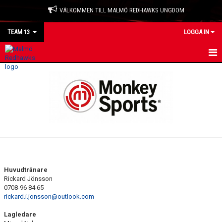
VÄLKOMMEN TILL MALMÖ REDHAWKS UNGDOM
TEAM 13
LOGGA IN
HEM
NYHETER
KALENDER
MATCHER
TRUPPEN
Huvudtränare
Rickard Jönsson
BILDGALLERI
0708-96 84 65
rickard.i.jonsson@outlook.com
DOKUMENT
Lagledare
KONTAKT