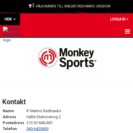
VÄLKOMMEN TILL MALMÖ REDHAWKS UNGDOM
HEM
LOGGA IN
HEM
NYHETER
OM KLUBBEN
KONTAKT
KALENDER
Kontakt
MATCHER
Namn
IF Malmö Redhawks
Adress
Hyllie Stationstorg 2
LAGKLÄDER
Postadress
215 32 MALMÖ
Telefon
040-6420600