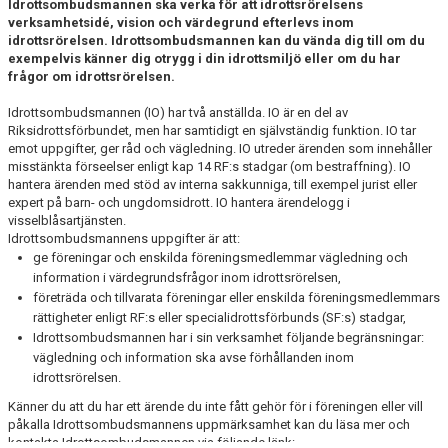
Idrottsombudsmannen ska verka för att idrottsrörelsens
verksamhetsidé, vision och värdegrund efterlevs inom
idrottsrörelsen. Idrottsombudsmannen kan du vända dig till om du
exempelvis känner dig otrygg i din idrottsmiljö eller om du har
frågor om idrottsrörelsen.
Idrottsombudsmannen (IO) har två anställda. IO är en del av
Riksidrottsförbundet, men har samtidigt en självständig funktion. IO tar
emot uppgifter, ger råd och vägledning. IO utreder ärenden som innehåller
misstänkta förseelser enligt kap 14 RF:s stadgar (om bestraffning). IO
hantera ärenden med stöd av interna sakkunniga, till exempel jurist eller
expert på barn- och ungdomsidrott. IO hantera ärendelogg i
visselblåsartjänsten.
Idrottsombudsmannens uppgifter är att:
ge föreningar och enskilda föreningsmedlemmar vägledning och
information i värdegrundsfrågor inom idrottsrörelsen,
företräda och tillvarata föreningar eller enskilda föreningsmedlemmars
rättigheter enligt RF:s eller specialidrottsförbunds (SF:s) stadgar,
Idrottsombudsmannen har i sin verksamhet följande begränsningar:
vägledning och information ska avse förhållanden inom
idrottsrörelsen.
Känner du att du har ett ärende du inte fått gehör för i föreningen eller vill
påkalla Idrottsombudsmannens uppmärksamhet kan du läsa mer och
kontakta Idrottsombudsmannen via följande länk: