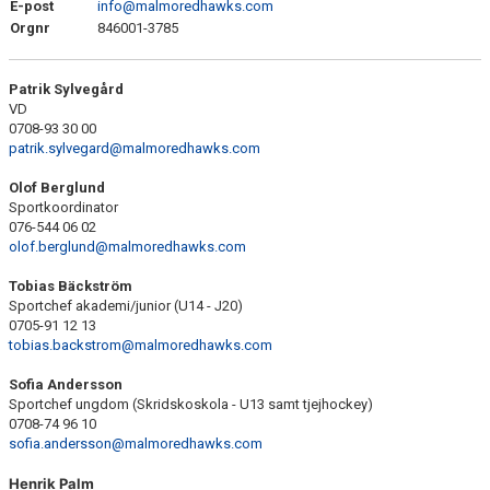
BLI MEDLEM
E-post
info@malmoredhawks.com
Orgnr
846001-3785
Patrik Sylvegård
VD
0708-93 30 00
patrik.sylvegard@malmoredhawks.com
Olof Berglund
Sportkoordinator
076-544 06 02
olof.berglund@malmoredhawks.com
Tobias Bäckström
Sportchef akademi/junior (U14 - J20)
0705-91 12 13
tobias.backstrom@malmoredhawks.com
Sofia Andersson
Sportchef ungdom (Skridskoskola - U13 samt tjejhockey)
0708-74 96 10
sofia.andersson@malmoredhawks.com
Henrik Palm