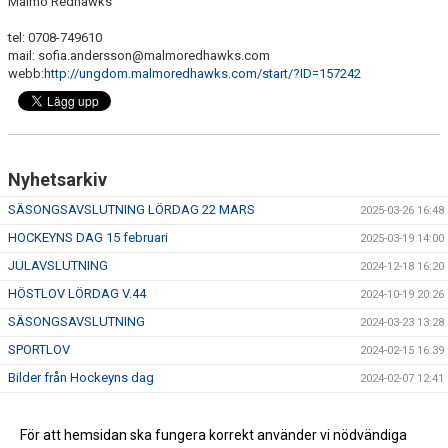
Malmö Redhawks
tel: 0708-749610
mail: sofia.andersson@malmoredhawks.com
webb:
http://ungdom.malmoredhawks.com/start/?ID=157242
Nyhetsarkiv
SÄSONGSAVSLUTNING LÖRDAG 22 MARS
2025-03-26 16:48
HOCKEYNS DAG 15 februari
2025-03-19 14:00
JULAVSLUTNING
2024-12-18 16:20
HÖSTLOV LÖRDAG V.44
2024-10-19 20:26
SÄSONGSAVSLUTNING
2024-03-23 13:28
SPORTLOV
2024-02-15 16:39
Bilder från Hockeyns dag
2024-02-07 12:41
JULAVSLUTNING YNGRE
2023-12-18 10:51
GLAD HALLOWEEN
För att hemsidan ska fungera korrekt använder vi nödvändiga
2023-10-28 13:49