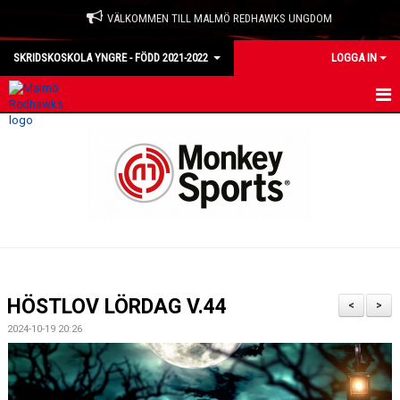
VÄLKOMMEN TILL MALMÖ REDHAWKS UNGDOM
SKRIDSKOSKOLA YNGRE - FÖDD 2021-2022
LOGGA IN
HEM
NYHETER
KALENDER
MATCHER
TRUPPEN
HÖSTLOV LÖRDAG V.44
<
>
BILDGALLERI
2024-10-19 20:26
DOKUMENT
KONTAKT