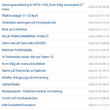
Säsongsavslutning kl 0915-1130, Kom ihåg sommartid 27
2022-03-26 08:06
mars
Påsklovsläger 11-13 April
2022-03-24 11:10
Utvärdera säsongen på Hockeyskolan
2022-03-22 12:39
Bäst av 3 matcher
2022-03-15 15:15
HEJA FRAM DAMERNA I KVALET
2022-03-08 10:34
Glöm inte att bära HALSSKYDD
2022-02-14 08:30
Behöver föräldrahjälp
2022-02-10 08:20
Vi förbereder redan det nya Team-15
2022-02-07 08:19
Kom ihåg att svara på kallelser
2022-02-03 08:12
Namn på framsidan av hjälmen
2022-01-31 08:16
Ishallar stängs pga stormvarning
2022-01-28 18:17
Vattenflaska
2022-01-27 08:37
Medspelaren - Klubbens tankar om träning
2022-01-24 08:47
Covid och Hockeyskolan
2022-01-19 08:20
Rätt kontaktinformation
2022-01-17 12:12