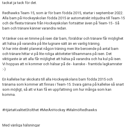
tackat ja tack för det.
Redhawks Team-15, som är för barn födda 2015, startar i september 2022.
Alla barn på Hockeyskolan födda 2015 är automatiskt inbjudna till Team-15
och de flesta tränare från Hockeyskolan fortsätter även på Team-15 - Så
barn och tränare känner varandra redan.
Vi tänker oss en timme på isen där barn, föräldrar och tränare får möjlighet
att hälsa på varandra på lite lugnare sätt än en vanlig träning.
Vi har inte direkt planerat någon träning men lite beroende på antal barn
och tränare hittar vi på lite roliga aktiviteter tillsammans på isen. Det
viktigaste är att alla får möjlighet att hälsa på varandra och ha kul på isen.
Vi hoppas att ni kommer och hälsar på de - kanske - framtida lagkamrater
:-)
En kallelse har skickats till alla Hockeyskolans barn födda 2015 och
tränarna som kommer att finnas i Team-15. Svara gärna på kallelse så snart
som möjligt, så att vi kan få en uppfattning om hur många som kan
komma.
#HjärtaKvalitetStolthet #MerÄnHockey #MalmöRedhawks
Med vänliga hälsningar