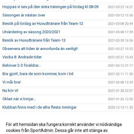
Hoppas vi ses på den sista träningen på lördag kl 08-09
2021-03-22 14:21
Säsongen är nästan över
2021-03-12 15:36
Besök på lördag av Huvudtränare från Team-12
2021-03-08 20:49
Utvärdering av säsong 2020/2021
2021-03-08 17:39
Besök av Huvudtränare från Team-13
2021-02-28 16:56
Observera att tiden är annorlunda än vanligt!
2021-02-27 15:52
Vecka 8: Ändrade tider
2021-02-21 15:43
Behöver 2-3 föräldrar...
2021-02-12 21:17
Bra gjort!, bara de som kommer, kom i tid
2021-02-11 11:30
Vi mår bra!
2021-02-08 12:59
Nu kör vi!
2021-01-28 22:07
Oklart när vi börjar...
2021-01-26 12:50
Klubban finns med i de allra flesta övningar
2020-12-13 11:33
Planeringen har börjat
2020-12-09 11:32
Startdatumet är nu på plats
För att hemsidan ska fungera korrekt använder vi nödvändiga
2020-11-27 21:17
cookies från SportAdmin. Dessa går inte att stänga av.
Hockeyskolan börjar snart
2020-11-25 12:52