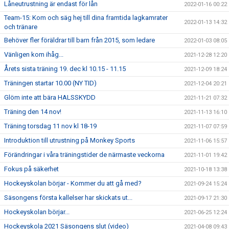
Låneutrustning är endast för lån
2022-01-16 00:22
Team-15: Kom och säg hej till dina framtida lagkamrater
2022-01-13 14:32
och tränare
Behöver fler föräldrar till barn från 2015, som ledare
2022-01-03 08:05
Vänligen kom ihåg...
2021-12-28 12:20
Årets sista träning 19. dec kl 10.15 - 11.15
2021-12-09 18:24
Träningen startar 10.00 (NY TID)
2021-12-04 20:21
Glöm inte att bära HALSSKYDD
2021-11-21 07:32
Träning den 14 nov!
2021-11-13 16:10
Träning torsdag 11 nov kl 18-19
2021-11-07 07:59
Introduktion till utrustning på Monkey Sports
2021-11-06 15:57
Förändringar i våra träningstider de närmaste veckorna
2021-11-01 19:42
Fokus på säkerhet
2021-10-18 13:38
Hockeyskolan börjar - Kommer du att gå med?
2021-09-24 15:24
Säsongens första kallelser har skickats ut...
2021-09-17 21:30
Hockeyskolan börjar...
2021-06-25 12:24
Hockeyskola 2021 Säsongens slut (video)
2021-04-08 09:43