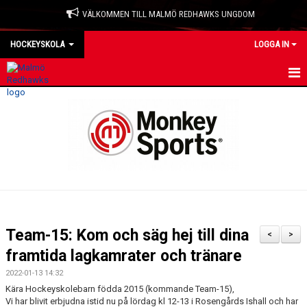
VÄLKOMMEN TILL MALMÖ REDHAWKS UNGDOM
HOCKEYSKOLA
LOGGA IN
HEM
NYHETER
KALENDER
MATCHER
TRUPPEN
Team-15: Kom och säg hej till dina
<
>
BILDGALLERI
framtida lagkamrater och tränare
2022-01-13 14:32
KONTAKT
Kära Hockeyskolebarn födda 2015 (kommande Team-15),
Vi har blivit erbjudna istid nu på lördag kl 12-13 i Rosengårds Ishall och har