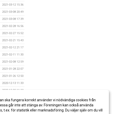
2021-03-12 15:36
2021-03-08 20:49
2021-03-08 17:39
2021-02-28 16:56
2021-02-27 15:52
2021-02-21 15:43
2021-02-12 21:17
2021-02-11 11:30
2021-02-08 12:59
2021-01-28 22:07
2021-01-26 12:50
2020-12-13 11:33
2020-12-09 11:32
2020-11-27 21:17
an ska fungera korrekt använder vi nödvändiga cookies från
2020-11-25 12:52
ssa går inte att stänga av. Föreningen kan också använda
es, t.ex. för statistik eller marknadsföring. Du väljer själv om du vill