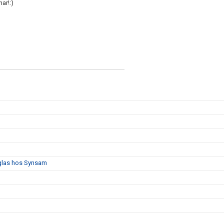
ar!:)
 glas hos Synsam