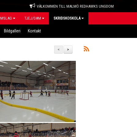
VÄLKOMMEN TILL MALMÖ REDHAWKS UNGDOM
OMSLAG
TJEJ/DAM
SKRIDSKOSKOLA
Bildgalleri
Kontakt
<
>