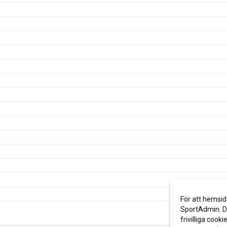
För att hemsid
SportAdmin. De
frivilliga cooki