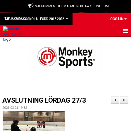
VÄLKOMMEN TILL MALMÖ REDHAWKS UNGDOM
TJEJSKRIDSKOSKOLA - FÖDD 2015-2022
LOGGA IN
HEM
NYHETER
KALENDER
TRUPPEN
BILDGALLERI
AVSLUTNING LÖRDAG 27/3
<
>
DOKUMENT
2021-03-21 19:32
KONTAKT
MATCHER