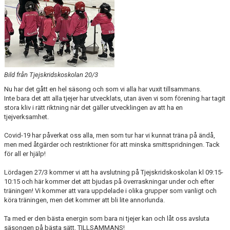
Bild från Tjejskridskoskolan 20/3
Nu har det gått en hel säsong och som vi alla har vuxit tillsammans.
Inte bara det att alla tjejer har utvecklats, utan även vi som förening har tagit
stora kliv i rätt riktning när det gäller utvecklingen av att ha en
tjejverksamhet.
Covid-19 har påverkat oss alla, men som tur har vi kunnat träna på ändå,
men med åtgärder och restriktioner för att minska smittspridningen. Tack
för all er hjälp!
Lördagen 27/3 kommer vi att ha avslutning på Tjejskridskoskolan kl 09:15-
10:15 och här kommer det att bjudas på överraskningar under och efter
träningen! Vi kommer att vara uppdelade i olika grupper som vanligt och
köra träningen, men det kommer att bli lite annorlunda.
Ta med er den bästa energin som bara ni tjejer kan och låt oss avsluta
säsongen på bästa sätt, TILLSAMMANS!