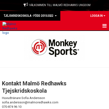
VÄLKOMMEN TILL MALMÖ REDHAWKS UNGDOM
TJEJSKRIDSKOSKOLA - FÖDD 2015-2022
LOGGA IN
HEM
NYHETER
KALENDER
TRUPPEN
BILDGALLERI
Kontakt Malmö Redhawks
DOKUMENT
Tjejskridskoskola
Huvudtränare Sofia Andersson
KONTAKT
sofia.andersson@malmoredhawks.com
070-874 96 10
MATCHER