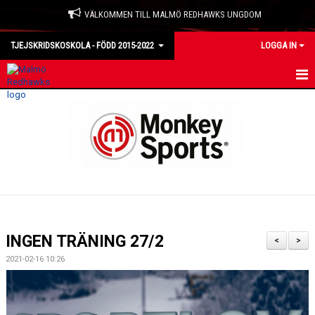
VÄLKOMMEN TILL MALMÖ REDHAWKS UNGDOM
TJEJSKRIDSKOSKOLA - FÖDD 2015-2022
LOGGA IN
HEM
NYHETER
KALENDER
TRUPPEN
BILDGALLERI
INGEN TRÄNING 27/2
<
>
DOKUMENT
2021-02-16 10:26
KONTAKT
MATCHER