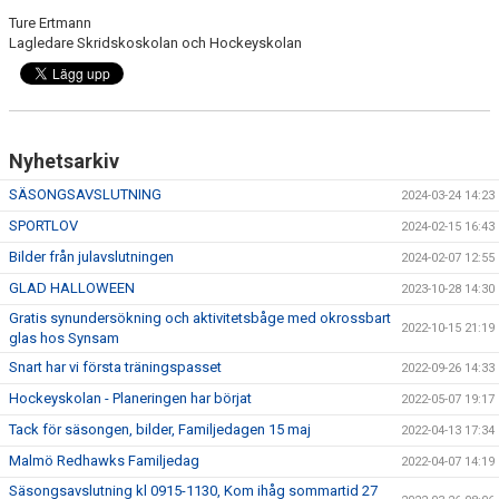
Ture Ertmann
Lagledare Skridskoskolan och Hockeyskolan
Nyhetsarkiv
SÄSONGSAVSLUTNING
2024-03-24 14:23
SPORTLOV
2024-02-15 16:43
Bilder från julavslutningen
2024-02-07 12:55
GLAD HALLOWEEN
2023-10-28 14:30
Gratis synundersökning och aktivitetsbåge med okrossbart
2022-10-15 21:19
glas hos Synsam
Snart har vi första träningspasset
2022-09-26 14:33
Hockeyskolan - Planeringen har börjat
2022-05-07 19:17
Tack för säsongen, bilder, Familjedagen 15 maj
2022-04-13 17:34
Malmö Redhawks Familjedag
2022-04-07 14:19
Säsongsavslutning kl 0915-1130, Kom ihåg sommartid 27