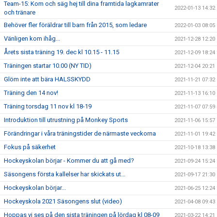
Team-15: Kom och säg hej till dina framtida lagkamrater
2022-01-13 14:32
och tränare
Behöver fler föräldrar till barn från 2015, som ledare
2022-01-03 08:05
Vänligen kom ihåg...
2021-12-28 12:20
Årets sista träning 19. dec kl 10.15 - 11.15
2021-12-09 18:24
Träningen startar 10.00 (NY TID)
2021-12-04 20:21
Glöm inte att bära HALSSKYDD
2021-11-21 07:32
Träning den 14 nov!
2021-11-13 16:10
Träning torsdag 11 nov kl 18-19
2021-11-07 07:59
Introduktion till utrustning på Monkey Sports
2021-11-06 15:57
Förändringar i våra träningstider de närmaste veckorna
2021-11-01 19:42
Fokus på säkerhet
2021-10-18 13:38
Hockeyskolan börjar - Kommer du att gå med?
2021-09-24 15:24
Säsongens första kallelser har skickats ut...
2021-09-17 21:30
Hockeyskolan börjar...
2021-06-25 12:24
Hockeyskola 2021 Säsongens slut (video)
2021-04-08 09:43
Hoppas vi ses på den sista träningen på lördag kl 08-09
2021-03-22 14:21