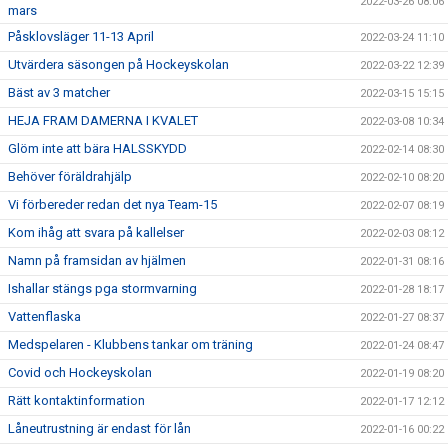
2022-03-26 08:06
mars
Påsklovsläger 11-13 April
2022-03-24 11:10
Utvärdera säsongen på Hockeyskolan
2022-03-22 12:39
Bäst av 3 matcher
2022-03-15 15:15
HEJA FRAM DAMERNA I KVALET
2022-03-08 10:34
Glöm inte att bära HALSSKYDD
2022-02-14 08:30
Behöver föräldrahjälp
2022-02-10 08:20
Vi förbereder redan det nya Team-15
2022-02-07 08:19
Kom ihåg att svara på kallelser
2022-02-03 08:12
Namn på framsidan av hjälmen
2022-01-31 08:16
Ishallar stängs pga stormvarning
2022-01-28 18:17
Vattenflaska
2022-01-27 08:37
Medspelaren - Klubbens tankar om träning
2022-01-24 08:47
Covid och Hockeyskolan
2022-01-19 08:20
Rätt kontaktinformation
2022-01-17 12:12
Låneutrustning är endast för lån
2022-01-16 00:22