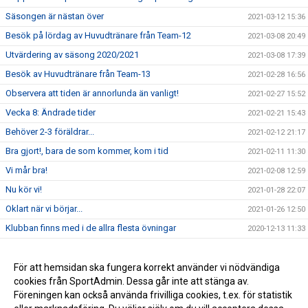
Säsongen är nästan över
2021-03-12 15:36
Besök på lördag av Huvudtränare från Team-12
2021-03-08 20:49
Utvärdering av säsong 2020/2021
2021-03-08 17:39
Besök av Huvudtränare från Team-13
2021-02-28 16:56
Observera att tiden är annorlunda än vanligt!
2021-02-27 15:52
Vecka 8: Ändrade tider
2021-02-21 15:43
Behöver 2-3 föräldrar...
2021-02-12 21:17
Bra gjort!, bara de som kommer, kom i tid
2021-02-11 11:30
Vi mår bra!
2021-02-08 12:59
Nu kör vi!
2021-01-28 22:07
Oklart när vi börjar...
2021-01-26 12:50
Klubban finns med i de allra flesta övningar
2020-12-13 11:33
Planeringen har börjat
2020-12-09 11:32
Startdatumet är nu på plats
För att hemsidan ska fungera korrekt använder vi nödvändiga
2020-11-27 21:17
cookies från SportAdmin. Dessa går inte att stänga av.
Hockeyskolan börjar snart
2020-11-25 12:52
Föreningen kan också använda frivilliga cookies, t.ex. för statistik