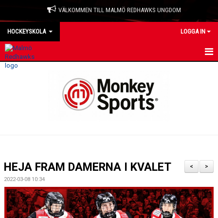
VÄLKOMMEN TILL MALMÖ REDHAWKS UNGDOM
HOCKEYSKOLA
LOGGA IN
HEM
NYHETER
KALENDER
MATCHER
TRUPPEN
HEJA FRAM DAMERNA I KVALET
<
>
BILDGALLERI
2022-03-08 10:34
KONTAKT