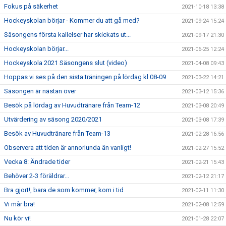
Fokus på säkerhet
2021-10-18 13:38
Hockeyskolan börjar - Kommer du att gå med?
2021-09-24 15:24
Säsongens första kallelser har skickats ut...
2021-09-17 21:30
Hockeyskolan börjar...
2021-06-25 12:24
Hockeyskola 2021 Säsongens slut (video)
2021-04-08 09:43
Hoppas vi ses på den sista träningen på lördag kl 08-09
2021-03-22 14:21
Säsongen är nästan över
2021-03-12 15:36
Besök på lördag av Huvudtränare från Team-12
2021-03-08 20:49
Utvärdering av säsong 2020/2021
2021-03-08 17:39
Besök av Huvudtränare från Team-13
2021-02-28 16:56
Observera att tiden är annorlunda än vanligt!
2021-02-27 15:52
Vecka 8: Ändrade tider
2021-02-21 15:43
Behöver 2-3 föräldrar...
2021-02-12 21:17
Bra gjort!, bara de som kommer, kom i tid
2021-02-11 11:30
Vi mår bra!
2021-02-08 12:59
Nu kör vi!
2021-01-28 22:07