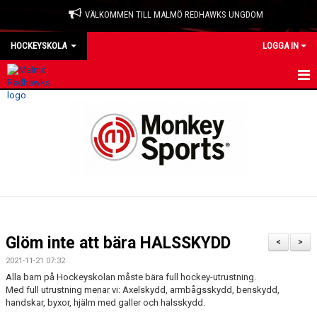
VÄLKOMMEN TILL MALMÖ REDHAWKS UNGDOM
HOCKEYSKOLA
LOGGA IN
HEM
NYHETER
KALENDER
MATCHER
TRUPPEN
Glöm inte att bära HALSSKYDD
<
>
BILDGALLERI
2021-11-21 07:32
Alla barn på Hockeyskolan måste bära full hockey-utrustning.
KONTAKT
Med full utrustning menar vi: Axelskydd, armbågsskydd, benskydd,
handskar, byxor, hjälm med galler och halsskydd.