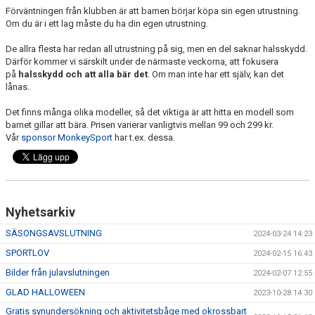
Förväntningen från klubben är att barnen börjar köpa sin egen utrustning.
Om du är i ett lag måste du ha din egen utrustning.
De allra flesta har redan all utrustning på sig, men en del saknar halsskydd.
Därför kommer vi särskilt under de närmaste veckorna, att fokusera
på
halsskydd och att alla bär det
. Om man inte har ett själv, kan det
lånas.
Det finns många olika modeller, så det viktiga är att hitta en modell som
barnet gillar att bära. Prisen varierar vanligtvis mellan 99 och 299 kr.
Vår
sponsor MonkeySport
har t.ex. dessa.
Nyhetsarkiv
SÄSONGSAVSLUTNING
2024-03-24 14:23
SPORTLOV
2024-02-15 16:43
Bilder från julavslutningen
2024-02-07 12:55
GLAD HALLOWEEN
2023-10-28 14:30
Gratis synundersökning och aktivitetsbåge med okrossbart