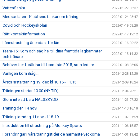
Vattenflaska
2022-01-27 08:37
Medspelaren - Klubbens tankar om träning
2022-01-24 08:47
Covid och Hockeyskolan
2022-01-19 08:20
Rätt kontaktinformation
2022-01-17 12:12
Låneutrustning är endast för lån
2022-01-16 00:22
Team-15: Kom och säg hej till dina framtida lagkamrater
2022-01-13 14:32
och tränare
Behöver fler föräldrar till barn från 2015, som ledare
2022-01-03 08:05
Vänligen kom ihåg...
2021-12-28 12:20
Årets sista träning 19. dec kl 10.15 - 11.15
2021-12-09 18:24
Träningen startar 10.00 (NY TID)
2021-12-04 20:21
Glöm inte att bära HALSSKYDD
2021-11-21 07:32
Träning den 14 nov!
2021-11-13 16:10
Träning torsdag 11 nov kl 18-19
2021-11-07 07:59
Introduktion till utrustning på Monkey Sports
2021-11-06 15:57
Förändringar i våra träningstider de närmaste veckorna
2021-11-01 19:42