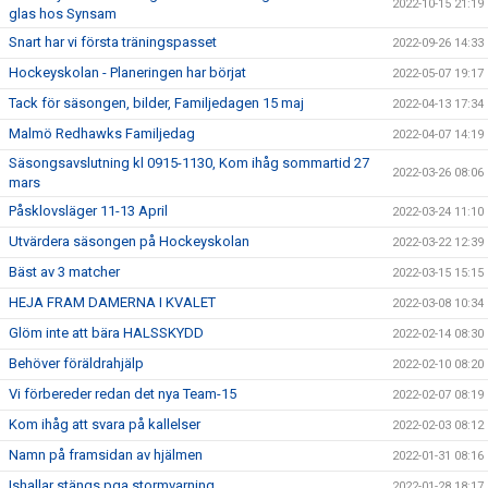
2022-10-15 21:19
glas hos Synsam
Snart har vi första träningspasset
2022-09-26 14:33
Hockeyskolan - Planeringen har börjat
2022-05-07 19:17
Tack för säsongen, bilder, Familjedagen 15 maj
2022-04-13 17:34
Malmö Redhawks Familjedag
2022-04-07 14:19
Säsongsavslutning kl 0915-1130, Kom ihåg sommartid 27
2022-03-26 08:06
mars
Påsklovsläger 11-13 April
2022-03-24 11:10
Utvärdera säsongen på Hockeyskolan
2022-03-22 12:39
Bäst av 3 matcher
2022-03-15 15:15
HEJA FRAM DAMERNA I KVALET
2022-03-08 10:34
Glöm inte att bära HALSSKYDD
2022-02-14 08:30
Behöver föräldrahjälp
2022-02-10 08:20
Vi förbereder redan det nya Team-15
2022-02-07 08:19
Kom ihåg att svara på kallelser
2022-02-03 08:12
Namn på framsidan av hjälmen
2022-01-31 08:16
Ishallar stängs pga stormvarning
2022-01-28 18:17