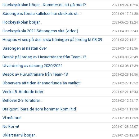
Hockeyskolan börjar - Kommer du att gå med?
2021-09-24 15:24
Säsongens första kallelser har skickats ut...
2021-09-17 21:30
Hockeyskolan börjar...
2021-06-25 12:24
Hockeyskola 2021 Säsongens slut (video)
2021-04-08 09:43
Hoppas vi ses på den sista träningen på lördag kl 08-09
2021-03-22 14:21
Säsongen är nästan över
2021-03-12 15:36
Besök på lördag av Huvudtränare från Team-12
2021-03-08 20:49
Utvärdering av säsong 2020/2021
2021-03-08 17:39
Besök av Huvudtränare från Team-13
2021-02-28 16:56
Observera att tiden är annorlunda än vanligt!
2021-02-27 15:52
Vecka 8: Ändrade tider
2021-02-21 15:43
Behöver 2-3 föräldrar...
2021-02-12 21:17
Bra gjort!, bara de som kommer, kom i tid
2021-02-11 11:30
Vi mår bra!
2021-02-08 12:59
Nu kör vi!
2021-01-28 22:07
Oklart när vi börjar...
2021-01-26 12:50