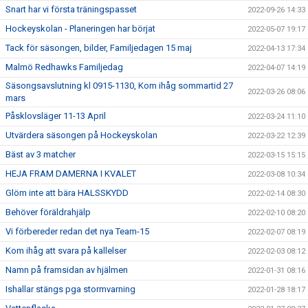
Snart har vi första träningspasset
2022-09-26 14:33
Hockeyskolan - Planeringen har börjat
2022-05-07 19:17
Tack för säsongen, bilder, Familjedagen 15 maj
2022-04-13 17:34
Malmö Redhawks Familjedag
2022-04-07 14:19
Säsongsavslutning kl 0915-1130, Kom ihåg sommartid 27
2022-03-26 08:06
mars
Påsklovsläger 11-13 April
2022-03-24 11:10
Utvärdera säsongen på Hockeyskolan
2022-03-22 12:39
Bäst av 3 matcher
2022-03-15 15:15
HEJA FRAM DAMERNA I KVALET
2022-03-08 10:34
Glöm inte att bära HALSSKYDD
2022-02-14 08:30
Behöver föräldrahjälp
2022-02-10 08:20
Vi förbereder redan det nya Team-15
2022-02-07 08:19
Kom ihåg att svara på kallelser
2022-02-03 08:12
Namn på framsidan av hjälmen
2022-01-31 08:16
Ishallar stängs pga stormvarning
2022-01-28 18:17