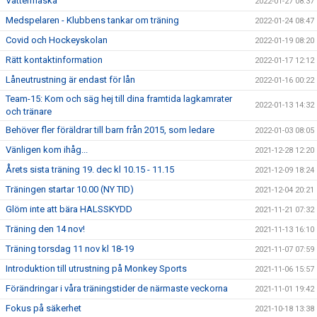
Vattenflaska
2022-01-27 08:37
Medspelaren - Klubbens tankar om träning
2022-01-24 08:47
Covid och Hockeyskolan
2022-01-19 08:20
Rätt kontaktinformation
2022-01-17 12:12
Låneutrustning är endast för lån
2022-01-16 00:22
Team-15: Kom och säg hej till dina framtida lagkamrater
2022-01-13 14:32
och tränare
Behöver fler föräldrar till barn från 2015, som ledare
2022-01-03 08:05
Vänligen kom ihåg...
2021-12-28 12:20
Årets sista träning 19. dec kl 10.15 - 11.15
2021-12-09 18:24
Träningen startar 10.00 (NY TID)
2021-12-04 20:21
Glöm inte att bära HALSSKYDD
2021-11-21 07:32
Träning den 14 nov!
2021-11-13 16:10
Träning torsdag 11 nov kl 18-19
2021-11-07 07:59
Introduktion till utrustning på Monkey Sports
2021-11-06 15:57
Förändringar i våra träningstider de närmaste veckorna
2021-11-01 19:42
Fokus på säkerhet
2021-10-18 13:38