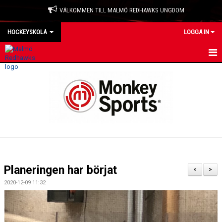
VÄLKOMMEN TILL MALMÖ REDHAWKS UNGDOM
HOCKEYSKOLA
LOGGA IN
HEM
NYHETER
KALENDER
MATCHER
TRUPPEN
Planeringen har börjat
<
>
BILDGALLERI
2020-12-09 11:32
KONTAKT