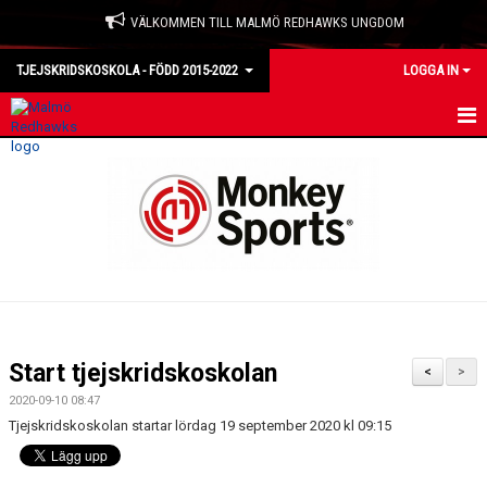
VÄLKOMMEN TILL MALMÖ REDHAWKS UNGDOM
TJEJSKRIDSKOSKOLA - FÖDD 2015-2022
LOGGA IN
HEM
NYHETER
KALENDER
TRUPPEN
BILDGALLERI
Start tjejskridskoskolan
<
>
DOKUMENT
2020-09-10 08:47
Tjejskridskoskolan startar lördag 19 september 2020 kl 09:15
KONTAKT
MATCHER