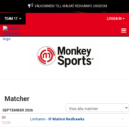
VÄLKOMMEN TILL MALMÖ REDHAWKS UNGDOM
TEAM 17
LOGGA IN
HEM
NYHETER
KALENDER
MATCHER
TRUPPEN
Matcher
BILDGALLERI
SEPTEMBER 2026
DOKUMENT
20
Limhamn -
IF Malmö Redhawks
-
10:00
KONTAKT