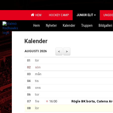
HEM
HOCKEY CAMP
JUNIOR ELIT
UNGD
Hem
Nyheter
Kalender
Truppen
Bildgalleri
Kalender
AUGUSTI 2026
01
lör
02
sön
03
mån
04
tis
05
ons
06
tor
07
fre
16:00
Rögle BK borta, Catena A
08
lör