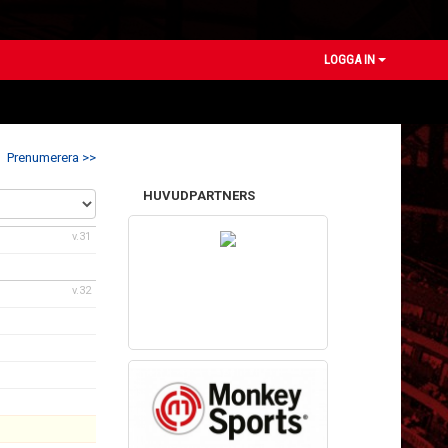
LOGGA IN
Prenumerera >>
HUVUDPARTNERS
v.31
v.32