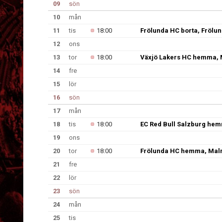
09
sön
10
mån
11
tis
18:00
Frölunda HC borta, Frölu
12
ons
13
tor
18:00
Växjö Lakers HC hemma, 
14
fre
15
lör
16
sön
17
mån
18
tis
18:00
EC Red Bull Salzburg hem
19
ons
20
tor
18:00
Frölunda HC hemma, Malm
21
fre
22
lör
23
sön
24
mån
25
tis