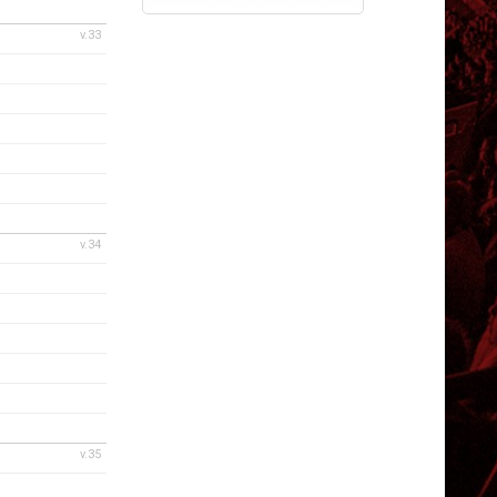
v.33
v.34
v.35