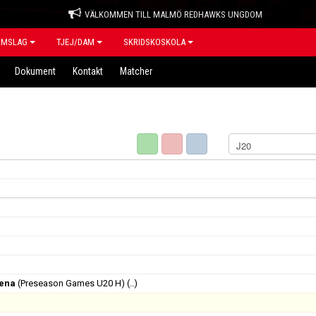
VÄLKOMMEN TILL MALMÖ REDHAWKS UNGDOM
OMSLAG
TJEJ/DAM
SKRIDSKOSKOLA
Dokument
Kontakt
Matcher
rena
(Preseason Games U20 H)
(..)