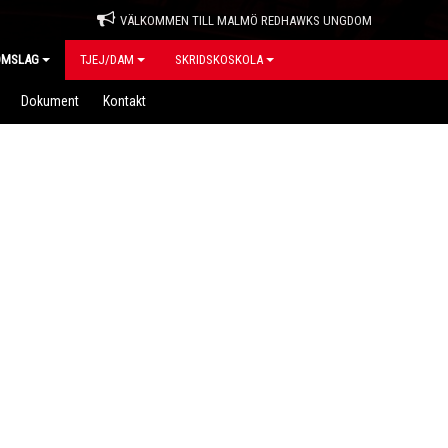
VÄLKOMMEN TILL MALMÖ REDHAWKS UNGDOM
OMSLAG
TJEJ/DAM
SKRIDSKOSKOLA
Dokument
Kontakt