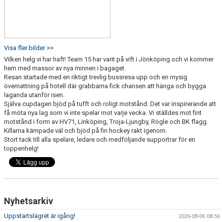
Visa fler bilder >>
Vilken helg vi har haft! Team 15 har varit på vift i Jönköping och vi kommer
hem med massor av nya minnen i bagaget.
Resan startade med en riktigt trevlig bussresa upp och en mysig
övernattning på hotell där grabbarna fick chansen att hänga och bygga
laganda utanför isen.
Själva cupdagen bjöd på tufft och roligt motstånd. Det var inspirerande att
få möta nya lag som vi inte spelar mot varje vecka. Vi ställdes mot fint
motstånd i form av HV71, Linköping, Troja-Ljungby, Rögle och BK flagg.
Killarna kämpade väl och bjöd på fin hockey rakt igenom.
Stort tack till alla spelare, ledare och medföljande supportrar för en
toppenhelg!
Nyhetsarkiv
Uppstartslägret är igång!
2026-08-06 08:56