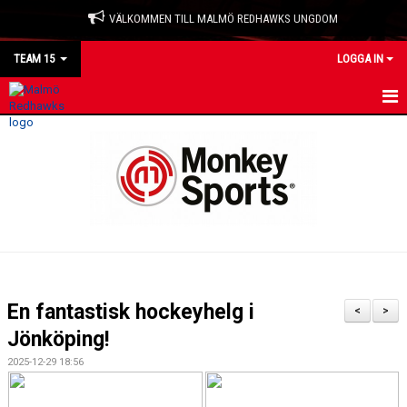
VÄLKOMMEN TILL MALMÖ REDHAWKS UNGDOM
TEAM 15
LOGGA IN
HEM
NYHETER
KALENDER
MATCHER
TRUPPEN
En fantastisk hockeyhelg i
<
>
BILDGALLERI
Jönköping!
2025-12-29 18:56
DOKUMENT
KONTAKT