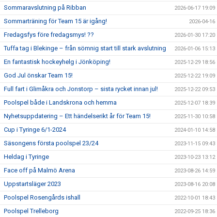
Sommaravslutning på Ribban
2026-06-17 19:09
Sommarträning för Team 15 är igång!
2026-04-16
Fredagsfys före fredagsmys! ??
2026-01-30 17:20
Tuffa tag i Blekinge – från sömnig start till stark avslutning
2026-01-06 15:13
En fantastisk hockeyhelg i Jönköping!
2025-12-29 18:56
God Jul önskar Team 15!
2025-12-22 19:09
Full fart i Glimåkra och Jonstorp – sista rycket innan jul!
2025-12-22 09:53
Poolspel både i Landskrona och hemma
2025-12-07 18:39
Nyhetsuppdatering – Ett händelserikt år för Team 15!
2025-11-30 10:58
Cup i Tyringe 6/1-2024
2024-01-10 14:58
Säsongens första poolspel 23/24
2023-11-15 09:43
Heldag i Tyringe
2023-10-23 13:12
Face off på Malmö Arena
2023-08-26 14:59
Uppstartsläger 2023
2023-08-16 20:08
Poolspel Rosengårds ishall
2022-10-01 18:43
Poolspel Trelleborg
2022-09-25 18:36