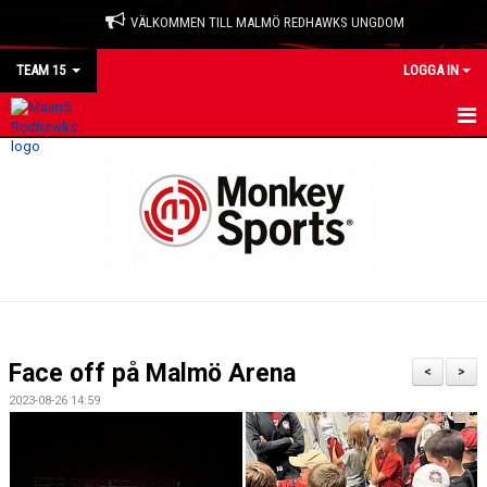
VÄLKOMMEN TILL MALMÖ REDHAWKS UNGDOM
TEAM 15
LOGGA IN
HEM
NYHETER
KALENDER
MATCHER
TRUPPEN
Face off på Malmö Arena
<
>
BILDGALLERI
2023-08-26 14:59
DOKUMENT
KONTAKT