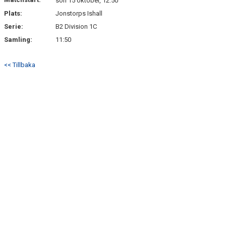
BLI MEDLEM
sön 15 oktober, 12:50
Plats:
Jonstorps Ishall
Serie:
B2 Division 1C
Samling:
11:50
<< Tillbaka