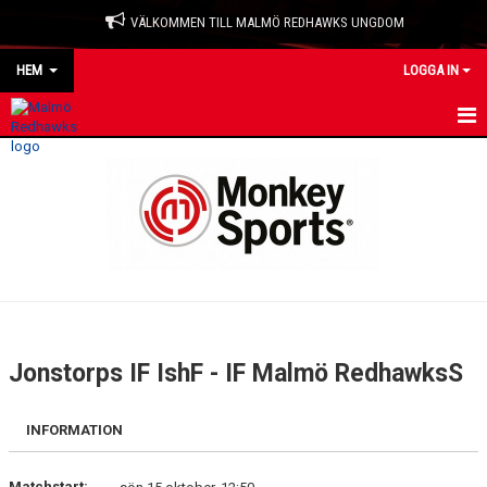
VÄLKOMMEN TILL MALMÖ REDHAWKS UNGDOM
HEM
LOGGA IN
HEM
NYHETER
OM KLUBBEN
KONTAKT
KALENDER
Jonstorps IF IshF - IF Malmö RedhawksS
MATCHER
INFORMATION
LAGKLÄDER
Matchstart: