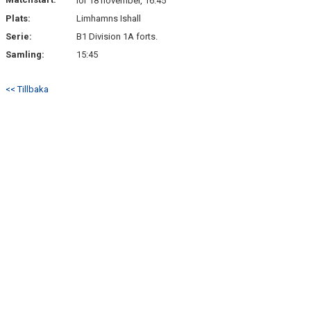
BLI MEDLEM
lör 18 november, 16:45
Plats:
Limhamns Ishall
Serie:
B1 Division 1A forts.
Samling:
15:45
<< Tillbaka