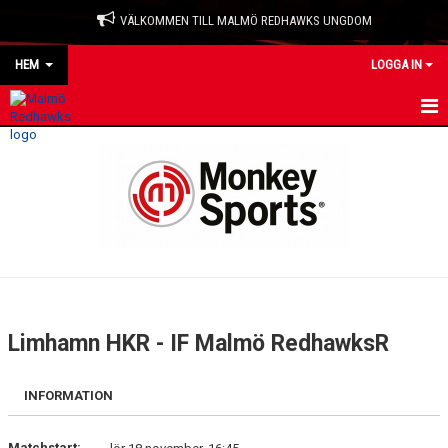
VÄLKOMMEN TILL MALMÖ REDHAWKS UNGDOM
HEM
LOGGA IN
HEM
NYHETER
OM KLUBBEN
KONTAKT
KALENDER
Limhamn HKR - IF Malmö RedhawksR
MATCHER
INFORMATION
LAGKLÄDER
Matchstart: