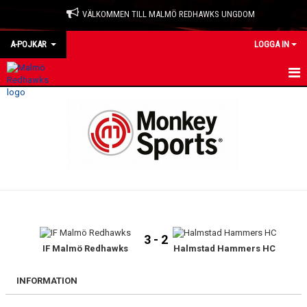
VÄLKOMMEN TILL MALMÖ REDHAWKS UNGDOM
A-POJKAR
LOGGA IN
HEM
NYHETER
KALENDER
MATCHER
TRUPPEN
3 - 2
BILDGALLERI
IF Malmö Redhawks
Halmstad Hammers HC
DOKUMENT
INFORMATION
KONTAKT