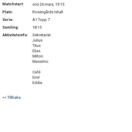
Matchstart:
ons 26 mars, 19:15
Plats:
Rosengårds Ishall
Serie:
A1 Topp 7
Samling:
18:15
Aktivitetsinfo:
Sekretariat
Julius
Titus
Elias
Milton
Massimo
Café
Emil
Eddie
<< Tillbaka