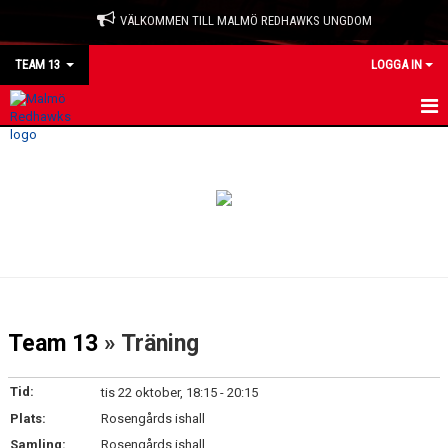
VÄLKOMMEN TILL MALMÖ REDHAWKS UNGDOM
TEAM 13
LOGGA IN
HEM
NYHETER
KALENDER
MATCHER
TRUPPEN
Team 13
» Träning
BILDGALLERI
Tid:
tis 22 oktober, 18:15 - 20:15
DOKUMENT
Plats:
Rosengårds ishall
Samling:
Rosengårds ishall
KONTAKT