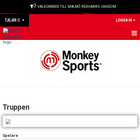
VÄLKOMMEN TILL MALMÖ REDHAWKS UNGDOM
TJEJER C
LOGGA IN
HEM
NYHETER
KALENDER
MATCHER
TRUPPEN
Truppen
BILDGALLERI
DOKUMENT
Spelare
KONTAKT