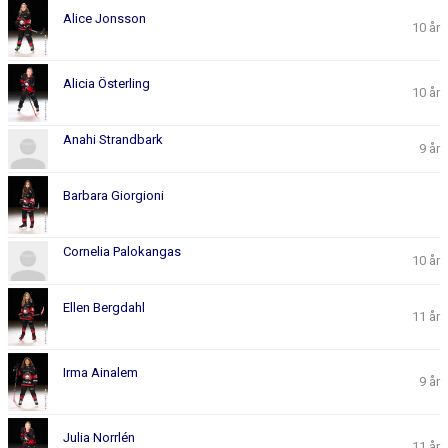
Alice Jonsson
10 år
Alicia Österling
10 år
Anahi Strandbark
9 år
Barbara Giorgioni
Cornelia Palokangas
10 år
Ellen Bergdahl
11 år
Irma Ainalem
9 år
Julia Norrlén
11 år