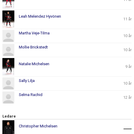
Leah Melendez Hyvönen
11 år
Martha Veje-Tilma
10 år
Mollie Brickstedt
10 år
Natalie Michelsen
9 år
Sally Lilja
10 år
Selma Rachid
12 år
Ledare
Christopher Michelsen