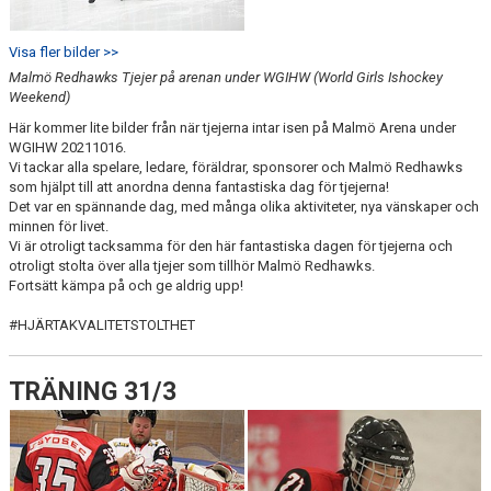
Visa fler bilder >>
Malmö Redhawks Tjejer på arenan under WGIHW (World Girls Ishockey
Weekend)
Här kommer lite bilder från när tjejerna intar isen på Malmö Arena under
WGIHW 20211016.
Vi tackar alla spelare, ledare, föräldrar, sponsorer och Malmö Redhawks
som hjälpt till att anordna denna fantastiska dag för tjejerna!
Det var en spännande dag, med många olika aktiviteter, nya vänskaper och
minnen för livet.
Vi är otroligt tacksamma för den här fantastiska dagen för tjejerna och
otroligt stolta över alla tjejer som tillhör Malmö Redhawks.
Fortsätt kämpa på och ge aldrig upp!
#HJÄRTAKVALITETSTOLTHET
TRÄNING 31/3