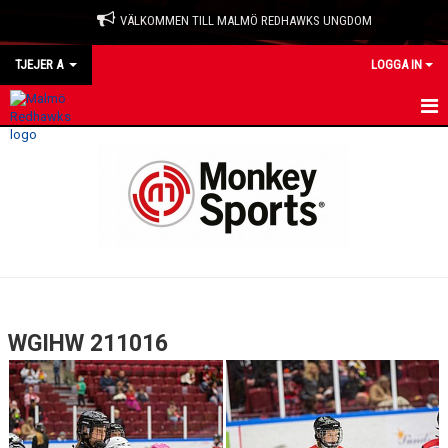
VÄLKOMMEN TILL MALMÖ REDHAWKS UNGDOM
TJEJER A
LOGGA IN
HEM
NYHETER
KALENDER
MATCHER
TRUPPEN
WGIHW 211016
BILDGALLERI
DOKUMENT
KONTAKT