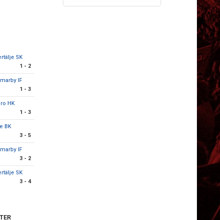
rtälje SK
1 - 2
marby IF
1 - 3
bro HK
1 - 3
e BK
3 - 5
marby IF
3 - 2
rtälje SK
3 - 4
TER