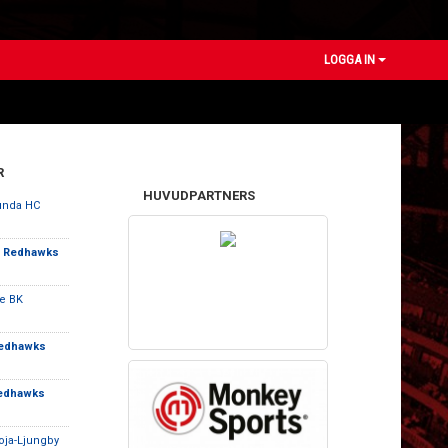
LOGGA IN
R
HUVUDPARTNERS
unda HC
ö Redhawks
e BK
Redhawks
Redhawks
roja-Ljungby