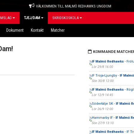
VÄLKOMMEN TILL MALMÖ REDHAWKS UNGDOM
OMSLAG
TJEJ/DAM
SKRIDSKOSKOLA
Dokument
Kontakt
Matcher
Dam!
KOMMANDE MATCHE
IF Malmö Redhawks
- Fröl
Lör 29/8 16:00
IF Troja-Ljungby -
IF Malm
Sön 30/8 12:00
IF Malmö Redhawks
- Rögl
Lör 12/9 14:45
Södertälje SK -
IF Malmö 
Lör 26/9 12:00
Hammarby IF -
IF Malmö 
Sön 27/9 13:10
IF Malmö Redhawks
- IF T