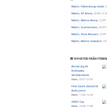
Match, Falkenbergs Ishall
, 
Match, SP Arena
, 30/08 12:0
Match, Malmö Arena
, 12/09 
Match, Scaniarinken
, 26/09 
Match, Stora Mossen
, 27/09
Match, Malmö Isstadion
, 10
NYHETER FRÅN FÖRE
Anmäl dig till
Redhawks
skridskoskola
Hem
,
03/07 07-03
Felix Carell utsedd till
årets junior
Hem
,
17/06 12:44
OM21 Cup
Hem
,
16/06 17:48