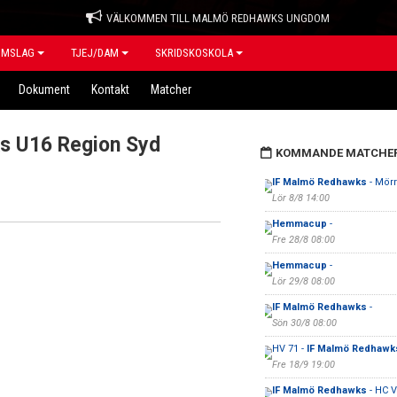
VÄLKOMMEN TILL MALMÖ REDHAWKS UNGDOM
OMSLAG
TJEJ/DAM
SKRIDSKOSKOLA
Dokument
Kontakt
Matcher
s U16 Region Syd
KOMMANDE MATCHE
IF Malmö Redhawks
- Mör
Lör 8/8 14:00
Hemmacup
-
Fre 28/8 08:00
Hemmacup
-
Lör 29/8 08:00
IF Malmö Redhawks
-
Sön 30/8 08:00
HV 71 -
IF Malmö Redhawk
Fre 18/9 19:00
IF Malmö Redhawks
- HC V