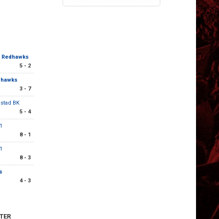
ö Redhawks
5 - 2
dhawks
3 - 7
estad BK
5 - 4
1
8 - 1
1
8 - 3
s
4 - 3
TER