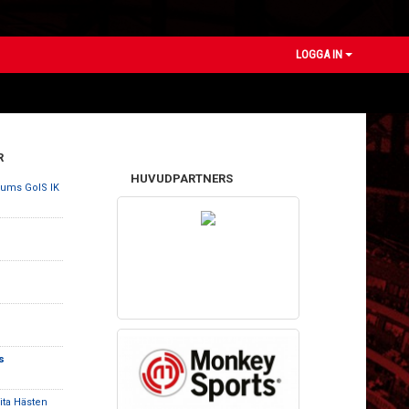
LOGGA IN
R
HUVUDPARTNERS
rums GoIS IK
s
ita Hästen