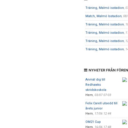
Träning, Malmö isstadion
, 
Match, Malmö Isstadion
, 08
Träning, Malmö isstadion
, 
Träning, Malmö isstadion
, 
Träning, Malmö isstadion
, 
Träning, Malmö isstadion
, 
NYHETER FRÅN FÖRE
Anmäl dig till
Redhawks
skridskoskola
Hem
,
03/07 07-03
Felix Carell utsedd till
årets junior
Hem
,
17/06 12:44
OM21 Cup
Hem
,
16/06 17:48