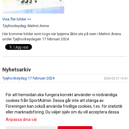
Visa fler bilder >>
Tjejhockeydag, Malmö Arena
Här kommer bilder som togs när tjejerna åkte ute på isen i Malmö Arena
under Tjejhockeydagen 17 februari 2024.
Nyhetsarkiv
Tjejhockeydag 17 februari 2024
2024-02-27 15:41
Malmö Redhawks Tjej Cup 2024
2024-01-08 18:58
Föräldramöte 15 nov
För att hemsidan ska fungera korrekt använder vi nödvändiga
2023-11-16 11:25
cookies från SportAdmin. Dessa går inte att stänga av.
SÄSONG 2023/2024
2023-05-14 11:28
Föreningen kan också använda frivilliga cookies, t.ex. för statistik
eller marknadsföring. Du väljer själv om du vill acceptera dessa.
Anpassa dina val
Cookie-inställningar
Gå till Webbversion