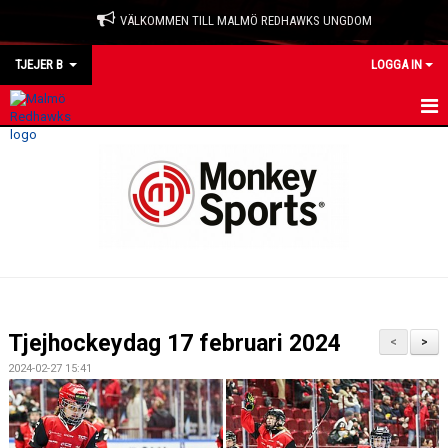
VÄLKOMMEN TILL MALMÖ REDHAWKS UNGDOM
TJEJER B
LOGGA IN
HEM
NYHETER
KALENDER
MATCHER
TRUPPEN
Tjejhockeydag 17 februari 2024
<
>
BILDGALLERI
2024-02-27 15:41
DOKUMENT
KONTAKT