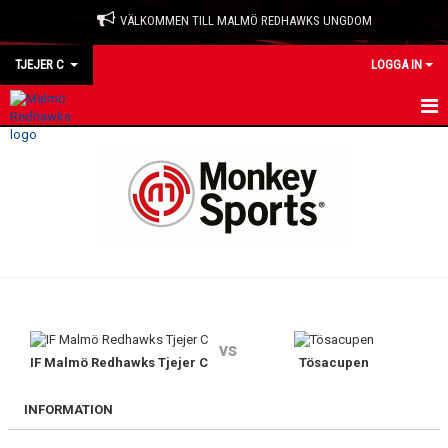
VÄLKOMMEN TILL MALMÖ REDHAWKS UNGDOM
TJEJER C
LOGGA IN
HEM
NYHETER
KALENDER
MATCHER
TRUPPEN
vs
BILDGALLERI
IF Malmö Redhawks Tjejer C
Tösacupen
DOKUMENT
INFORMATION
KONTAKT