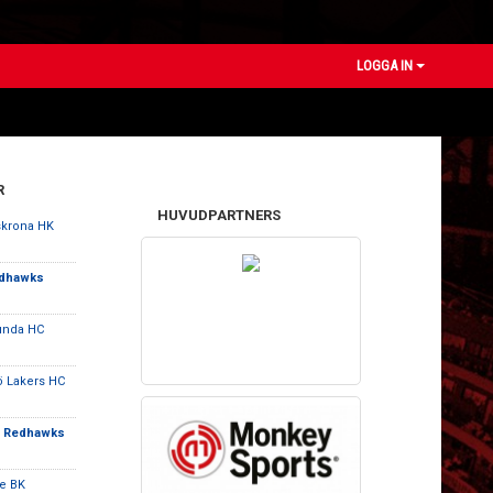
LOGGA IN
R
HUVUDPARTNERS
skrona HK
edhawks
unda HC
ö Lakers HC
ö Redhawks
e BK