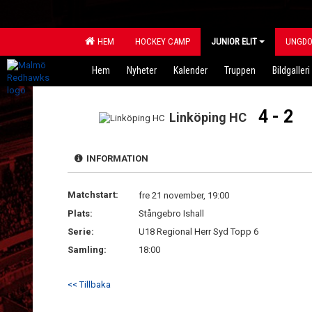
HEM
HOCKEY CAMP
JUNIOR ELIT
UNGD
Hem
Nyheter
Kalender
Truppen
Bildgalleri
4 - 2
Linköping HC
INFORMATION
Matchstart:
fre 21 november, 19:00
Plats:
Stångebro Ishall
Serie:
U18 Regional Herr Syd Topp 6
Samling:
18:00
<< Tillbaka