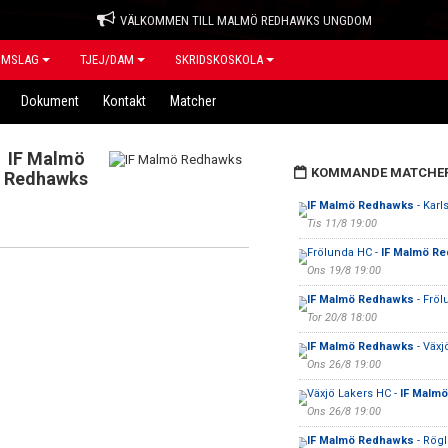
VÄLKOMMEN TILL MALMÖ REDHAWKS UNGDOM
OMSLAG
TJEJ/DAM
SKRIDSKOSKOLA
Dokument
Kontakt
Matcher
IF Malmö
KOMMANDE MATCHE
Redhawks
IF Malmö Redhawks
- Karl
Tis 11/8 19:00
Frölunda HC -
IF Malmö R
Ons 19/8 19:00
IF Malmö Redhawks
- Fröl
Tor 20/8 18:00
IF Malmö Redhawks
- Växj
Ons 26/8 19:00
Växjö Lakers HC -
IF Malm
Ons 26/8 19:00
IF Malmö Redhawks
- Rögl