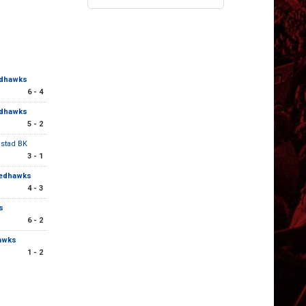
edhawks
6 - 4
edhawks
5 - 2
estad BK
3 - 1
Redhawks
4 - 3
s
6 - 2
awks
1 - 2