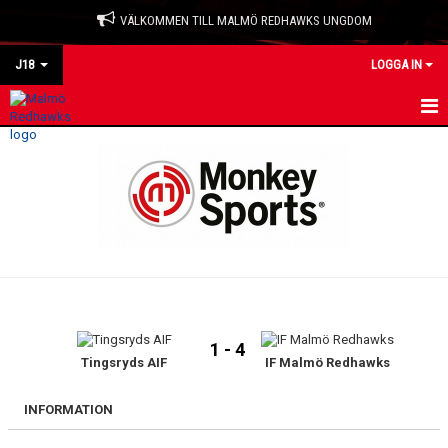
VÄLKOMMEN TILL MALMÖ REDHAWKS UNGDOM
J18
LOGGA IN
HEM
NYHETER
KALENDER
TRUPPEN
BILDGALLERI
1 - 4
DOKUMENT
Tingsryds AIF
IF Malmö Redhawks
KONTAKT
INFORMATION
MATCHER