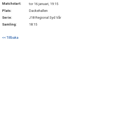
Matchstart:
tor 16 januari, 19:15
Plats:
Dackehallen
Serie:
J18 Regional Syd Vår
Samling:
18:15
<< Tillbaka