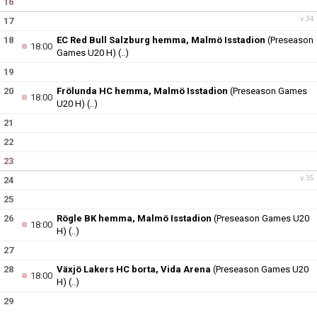
16
v.34
17
18
EC Red Bull Salzburg hemma, Malmö Isstadion
(Preseason
18:00
Games U20 H)
(..)
19
20
Frölunda HC hemma, Malmö Isstadion
(Preseason Games
18:00
U20 H)
(..)
21
22
23
v.35
24
25
26
Rögle BK hemma, Malmö Isstadion
(Preseason Games U20
18:00
H)
(..)
27
28
Växjö Lakers HC borta, Vida Arena
(Preseason Games U20
18:00
H)
(..)
29