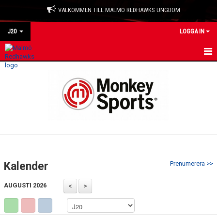
VÄLKOMMEN TILL MALMÖ REDHAWKS UNGDOM
J20
LOGGA IN
HEM
NYHETER
KALENDER
TRUPPEN
BILDGALLERI
Kalender
Prenumerera >>
DOKUMENT
AUGUSTI 2026
KONTAKT
MATCHER