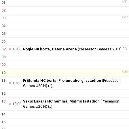
v.31
01
02
v.32
03
04
05
06
07
16:00
Rögle BK borta, Catena Arena
(Preseason Games U20 H)
(..)
08
09
v.33
10
11
Frölunda HC borta, Frölundaborg Isstadion
(Preseason
18:00
Games U20 H)
(..)
12
13
Växjö Lakers HC hemma, Malmö Isstadion
(Preseason
18:00
Games U20 H)
(..)
14
15