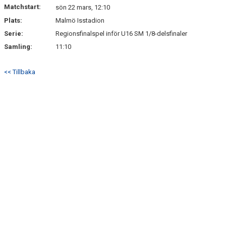
Matchstart:
sön 22 mars, 12:10
Plats:
Malmö Isstadion
Serie:
Regionsfinalspel inför U16 SM 1/8-delsfinaler
Samling:
11:10
<< Tillbaka