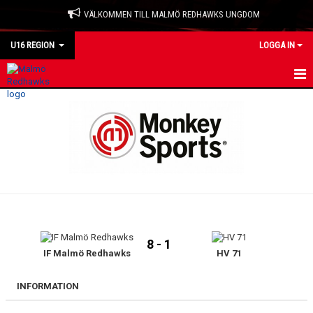
VÄLKOMMEN TILL MALMÖ REDHAWKS UNGDOM
U16 REGION
LOGGA IN
HEM
NYHETER
KALENDER
TRUPPEN
BILDGALLERI
8 - 1
DOKUMENT
IF Malmö Redhawks
HV 71
KONTAKT
INFORMATION
MATCHER