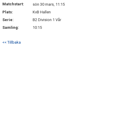
BLI MEDLEM
Matchstart:
sön 30 mars, 11:15
Plats:
KvB Hallen
Serie:
B2 Division 1 Vår
Samling:
10:15
<< Tillbaka