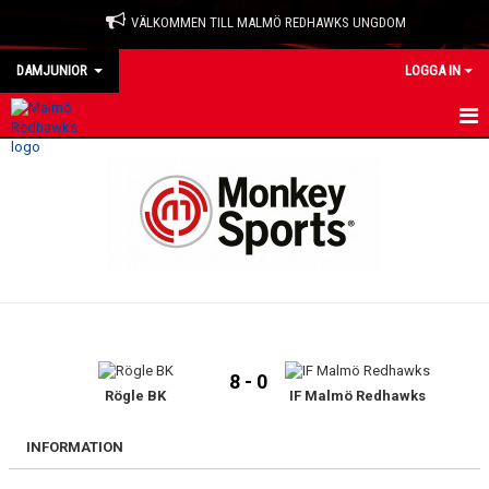
VÄLKOMMEN TILL MALMÖ REDHAWKS UNGDOM
DAMJUNIOR
LOGGA IN
HEM
NYHETER
KALENDER
MATCHER
TRUPPEN
8 - 0
BILDGALLERI
Rögle BK
IF Malmö Redhawks
DOKUMENT
INFORMATION
KONTAKT