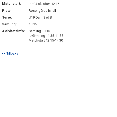
Matchstart:
lör 04 oktober, 12:15
Plats:
Rosengårds Ishall
Serie:
U19 Dam Syd B
Samling:
10:15
Aktivitetsinfo:
Samling 10.15
Isvärmning 11.35-11.55
Matchstart 12.15-14.30
<< Tillbaka