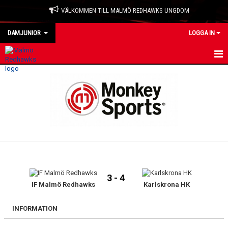
VÄLKOMMEN TILL MALMÖ REDHAWKS UNGDOM
DAMJUNIOR
LOGGA IN
HEM
NYHETER
KALENDER
MATCHER
TRUPPEN
3 - 4
BILDGALLERI
IF Malmö Redhawks
Karlskrona HK
DOKUMENT
INFORMATION
KONTAKT