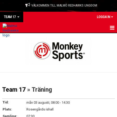
VÄLKOMMEN TILL MALMÖ REDHAWKS UNGDOM
TEAM 17
LOGGA IN
HEM
NYHETER
KALENDER
MATCHER
TRUPPEN
Team 17
» Träning
BILDGALLERI
Tid:
mån 03 augusti, 08:00 - 14:30
DOKUMENT
Plats:
Rosengårds ishall
Samling:
07:30
KONTAKT