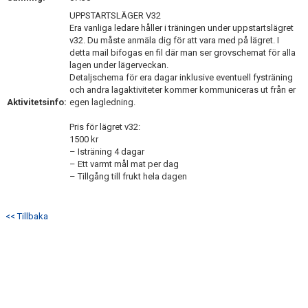
UPPSTARTSLÄGER V32
Era vanliga ledare håller i träningen under uppstartslägret
v32. Du måste anmäla dig för att vara med på lägret. I
detta mail bifogas en fil där man ser grovschemat för alla
lagen under lägerveckan.
Detaljschema för era dagar inklusive eventuell fysträning
och andra lagaktiviteter kommer kommuniceras ut från er
Aktivitetsinfo:
egen lagledning.
Pris för lägret v32:
1500 kr
– Isträning 4 dagar
– Ett varmt mål mat per dag
– Tillgång till frukt hela dagen
<< Tillbaka