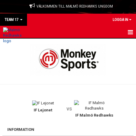
VÄLKOMMEN TILL MALMÖ REDHAWKS UNGDOM
TEAM 17
LOGGA IN
HEM
NYHETER
KALENDER
MATCHER
TRUPPEN
vs
BILDGALLERI
IF Lejonet
IF Malmö Redhawks
DOKUMENT
INFORMATION
KONTAKT