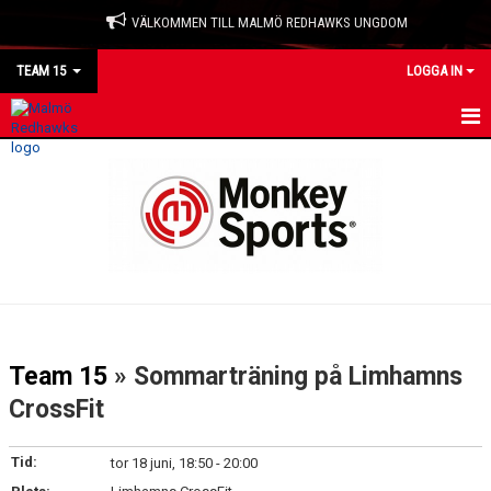
VÄLKOMMEN TILL MALMÖ REDHAWKS UNGDOM
TEAM 15
LOGGA IN
HEM
NYHETER
KALENDER
MATCHER
TRUPPEN
Team 15
» Sommarträning på Limhamns
BILDGALLERI
CrossFit
DOKUMENT
Tid:
tor 18 juni, 18:50 - 20:00
KONTAKT