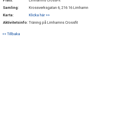
Plats:
Limhamns CrossFit
Samling:
Krossverksgatan 6, 216 16 Limhamn
Karta:
Klicka här >>
Aktivitetsinfo:
Träning på Limhamns Crossfit
<< Tillbaka