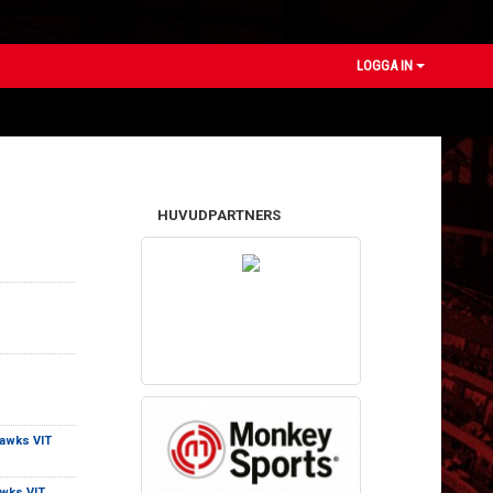
LOGGA IN
HUVUDPARTNERS
awks VIT
wks VIT