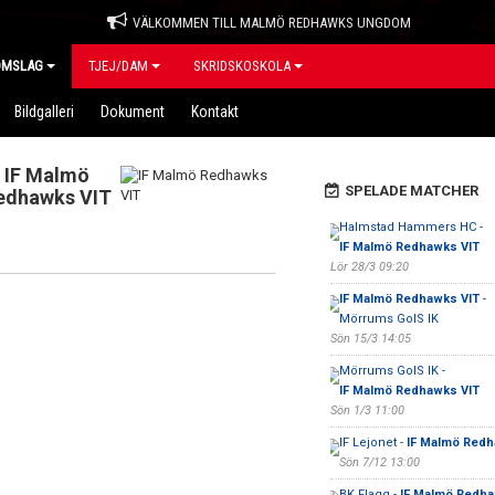
VÄLKOMMEN TILL MALMÖ REDHAWKS UNGDOM
OMSLAG
TJEJ/DAM
SKRIDSKOSKOLA
Bildgalleri
Dokument
Kontakt
IF Malmö
SPELADE MATCHER
edhawks VIT
Halmstad Hammers HC -
IF Malmö Redhawks VIT
Lör 28/3 09:20
IF Malmö Redhawks VIT
-
Mörrums GoIS IK
Sön 15/3 14:05
Mörrums GoIS IK -
IF Malmö Redhawks VIT
Sön 1/3 11:00
IF Lejonet -
IF Malmö Redh
Sön 7/12 13:00
BK Flagg -
IF Malmö Redha