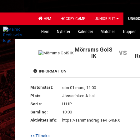
HEM
HOCKEY CAMP
JUNIOR ELIT
UNGD
Hem
Nyheter
Kalender
Matcher
Truppen
Mörrums GoIS
vs
IK
R
INFORMATION
Matchstart:
sön 01 mars, 11:00
Plats:
Jössarinken A-hall
Serie:
U11P
Samling:
10:00
Aktivitetsinfo:
https://sammandrag.se/F646RX
<< Tillbaka