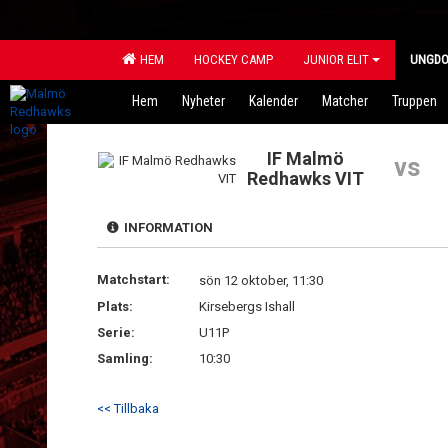
HEM
HOCKEY CAMP
JUNIOR ELIT
UNGD
Hem
Nyheter
Kalender
Matcher
Truppen
IF Malmö
vs
Redhawks VIT
INFORMATION
Matchstart:
sön 12 oktober, 11:30
Plats:
Kirsebergs Ishall
Serie:
U11P
Samling:
10:30
<< Tillbaka