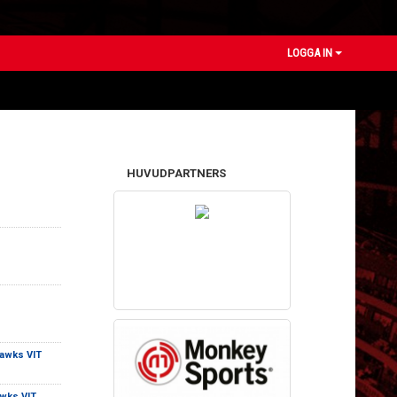
LOGGA IN
HUVUDPARTNERS
awks VIT
wks VIT