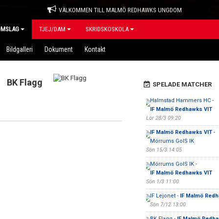
VÄLKOMMEN TILL MALMÖ REDHAWKS UNGDOM
OMSLAG
TJEJ/DAM
SKRIDSKOSKOLA
Bildgalleri
Dokument
Kontakt
BK Flagg
SPELADE MATCHER
Halmstad Hammers HC -
IF Malmö Redhawks VIT
Lör 28/3 09:20
IF Malmö Redhawks VIT
-
Mörrums GoIS IK
Sön 15/3 14:05
Mörrums GoIS IK -
IF Malmö Redhawks VIT
Sön 1/3 11:00
IF Lejonet -
IF Malmö Redh
Sön 7/12 13:00
BK Flagg -
IF Malmö Redha