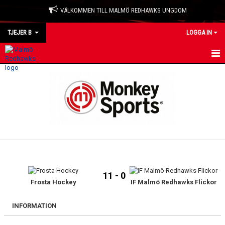
VÄLKOMMEN TILL MALMÖ REDHAWKS UNGDOM
TJEJER B
LOGGA IN
HEM
NYHETER
KALENDER
MATCHER
TRUPPEN
11 - 0
BILDGALLERI
Frosta Hockey
IF Malmö Redhawks Flickor
DOKUMENT
INFORMATION
KONTAKT