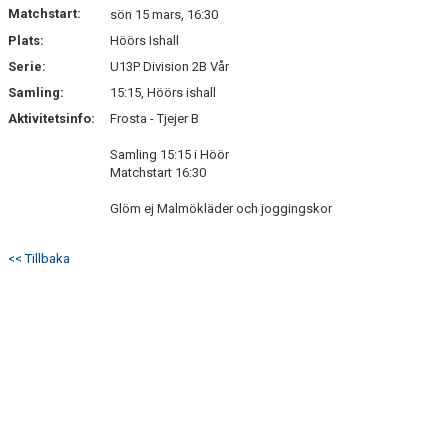
Matchstart:
sön 15 mars, 16:30
Plats:
Höörs Ishall
Serie:
U13P Division 2B Vår
Samling:
15:15, Höörs ishall
Aktivitetsinfo:
Frosta - Tjejer B
Samling 15:15 i Höör
Matchstart 16:30
Glöm ej Malmökläder och joggingskor
<< Tillbaka