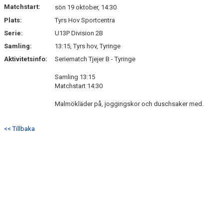
Matchstart:
sön 19 oktober, 14:30
Plats:
Tyrs Hov Sportcentra
Serie:
U13P Division 2B
Samling:
13:15, Tyrs hov, Tyringe
Aktivitetsinfo:
Seriematch Tjejer B - Tyringe
Samling 13:15
Matchstart 14:30
Malmökläder på, joggingskor och duschsaker med.
<< Tillbaka