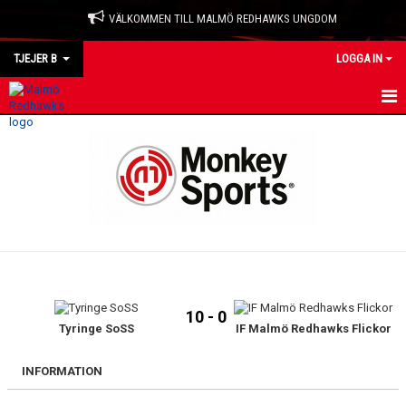
VÄLKOMMEN TILL MALMÖ REDHAWKS UNGDOM
TJEJER B
LOGGA IN
HEM
NYHETER
KALENDER
MATCHER
TRUPPEN
10 - 0
BILDGALLERI
Tyringe SoSS
IF Malmö Redhawks Flickor
DOKUMENT
INFORMATION
KONTAKT