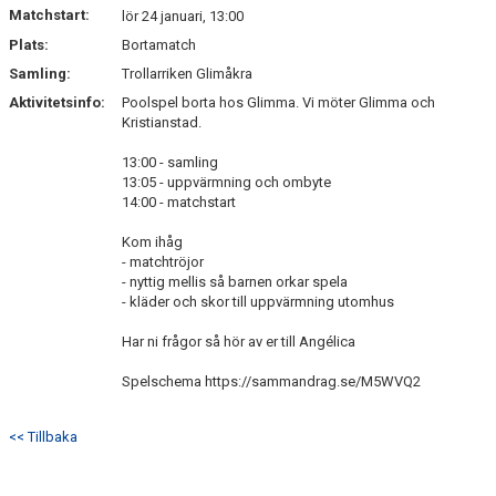
Matchstart:
lör 24 januari, 13:00
Plats:
Bortamatch
Samling:
Trollarriken Glimåkra
Aktivitetsinfo:
Poolspel borta hos Glimma. Vi möter Glimma och
Kristianstad.
13:00 - samling
13:05 - uppvärmning och ombyte
14:00 - matchstart
Kom ihåg
- matchtröjor
- nyttig mellis så barnen orkar spela
- kläder och skor till uppvärmning utomhus
Har ni frågor så hör av er till Angélica
Spelschema https://sammandrag.se/M5WVQ2
<< Tillbaka