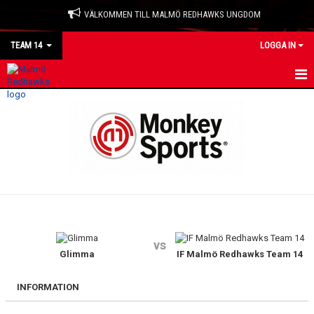
VÄLKOMMEN TILL MALMÖ REDHAWKS UNGDOM
TEAM 14
LOGGA IN
HEM
NYHETER
KALENDER
MATCHER
TRUPPEN
vs
BILDGALLERI
Glimma
IF Malmö Redhawks Team 14
KONTAKT
INFORMATION