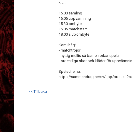
klar.
15.00 samling
15.05 uppvärmning
15.30 ombyte
16.05 matchstart
18.00 slut/ombyte
Kom ihåg!
- matchtröjor
- nyttig mellis så barnen orkar spela
- ordentliga skor och kläder för uppvärmn
Spelschema:
https://sammandrag.se/sv/app/present
<< Tillbaka