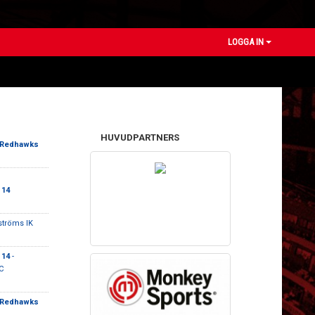
LOGGA IN
HUVUDPARTNERS
 Redhawks
 14
ströms IK
 14
-
C
 Redhawks