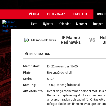
HEM
HOCKEY CAMP
JUNIOR ELIT
UNGD
Hem
Nyheter
Kalender
Matcher
Truppen
IF Malmö
He
vs
Redhawks
U
INFORMATION
Matchstart:
lör 22 november, 16:00
Plats:
Rosengårds ishall
Serie:
U12P
Samling:
15:00, Rosengårds ishall
Aktivitetsinfo:
Det är dags för hemmapoolspel mot Helsin
Bemanningsplanering skickas ut separat via
ansvarsområden och vad ni förväntas göra. Ha
Bifogat i kallelsen finns nu även spelsche