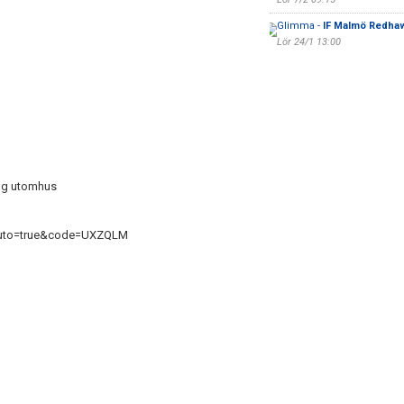
Glimma -
IF Malmö Redha
Lör 24/1 13:00
ing utomhus
?auto=true&code=UXZQLM