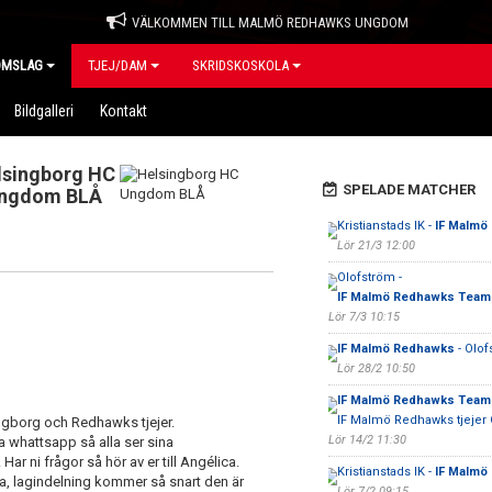
VÄLKOMMEN TILL MALMÖ REDHAWKS UNGDOM
OMSLAG
TJEJ/DAM
SKRIDSKOSKOLA
Bildgalleri
Kontakt
lsingborg HC
SPELADE MATCHER
ngdom BLÅ
Kristianstads IK -
IF Malmö
Lör 21/3 12:00
Olofström -
IF Malmö Redhawks Team
Lör 7/3 10:15
IF Malmö Redhawks
- Olof
Lör 28/2 10:50
IF Malmö Redhawks Team
IF Malmö Redhawks tjejer 
gborg och Redhawks tjejer.
Lör 14/2 11:30
 whattsapp så alla ser sina
r ni frågor så hör av er till Angélica.
Kristianstads IK -
IF Malmö
ma, lagindelning kommer så snart den är
Lör 7/2 09:15