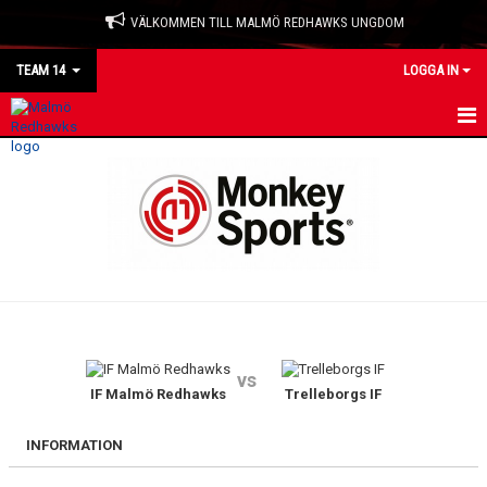
VÄLKOMMEN TILL MALMÖ REDHAWKS UNGDOM
TEAM 14
LOGGA IN
HEM
NYHETER
KALENDER
MATCHER
TRUPPEN
vs
BILDGALLERI
IF Malmö Redhawks
Trelleborgs IF
KONTAKT
INFORMATION