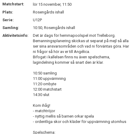
Matchstart:
lör 15 november, 11:50
Plats:
Rosengårds ishall
Serie:
U12P
Samling:
10:50, Rosengårds ishall
Aktivitetsinfo:
Det är dags för hemmapoolspel mot Trelleborg.
Bemanningsplanering skickas ut separat på mejl så alla
ser sina ansvarsområden och vad ni förväntas göra. Har
ni frågor så hör av er till Angélica.
Bifogat i kallelsen finns nu även spelschema,
lagindelning kommer så snart den är klar.
10:50 samling
11:00 uppvärmning
11:20 ombyte
12:00 matchstart
14:30 slut
Kom ihåg!
- matchtröjor
- nyttig mellis så barnen orkar spela
- ordentliga skor och kläder för uppvärmning utomhus
Spelschema: